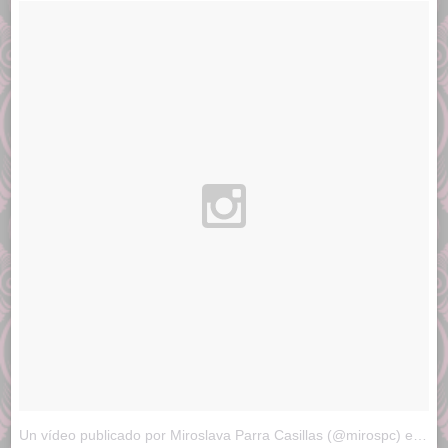
Un vídeo publicado por Miroslava Parra Casillas (@mirospc)
el
13 d